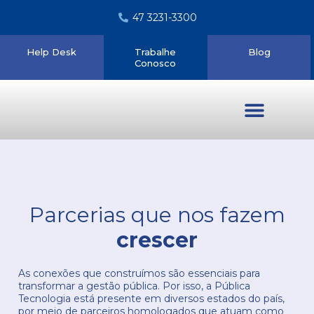
47 3231-3300
Help Desk
Trabalhe
Blog
Conosco
Quem somos
Parcerias que nos fazem
crescer
As conexões que construímos são essenciais para
transformar a gestão pública. Por isso, a Pública
Tecnologia está presente em diversos estados do país,
por meio de parceiros homologados que atuam como