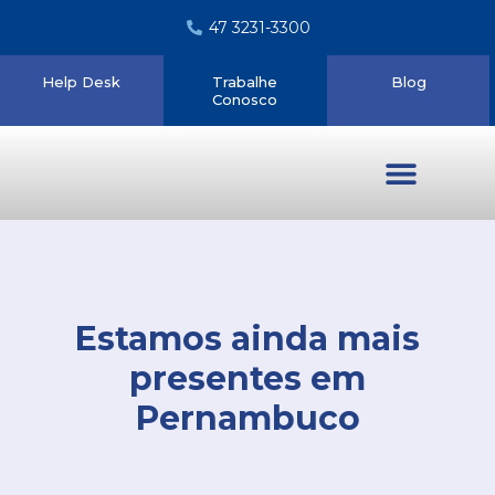
47 3231-3300
Help Desk
Trabalhe
Blog
Conosco
Quem somos
Estamos ainda mais
presentes em
Pernambuco