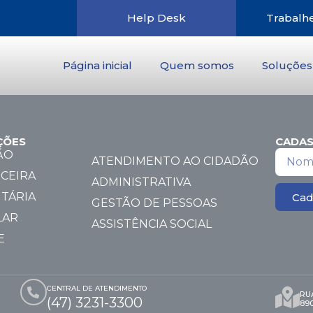
Help Desk
Trabalh
Página inicial
Quem somos
Soluções
ÇÕES
CADAS
ÃO
ATENDIMENTO AO CIDADÃO
CEIRA
ADMINISTRATIVA
TÁRIA
Cad
GESTÃO DE PESSOAS
LAR
ASSISTÊNCIA SOCIAL
E
CENTRAL DE ATENDIMENTO
RUA
(47) 3231-3300
89