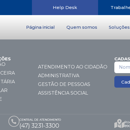
Help Desk
Trabalh
Página inicial
Quem somos
Soluções
ÇÕES
CADAS
ÃO
ATENDIMENTO AO CIDADÃO
CEIRA
ADMINISTRATIVA
TÁRIA
Cad
GESTÃO DE PESSOAS
LAR
ASSISTÊNCIA SOCIAL
E
CENTRAL DE ATENDIMENTO
RUA
(47) 3231-3300
89