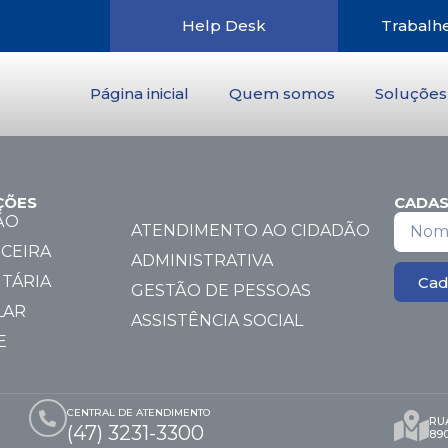
Help Desk
Trabalh
Página inicial
Quem somos
Soluções
ÇÕES
CADAS
ÃO
ATENDIMENTO AO CIDADÃO
CEIRA
ADMINISTRATIVA
TÁRIA
Cad
GESTÃO DE PESSOAS
LAR
ASSISTÊNCIA SOCIAL
E
CENTRAL DE ATENDIMENTO
RUA
(47) 3231-3300
89